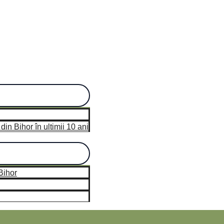
n Bihor în ultimii 10 ani
hor