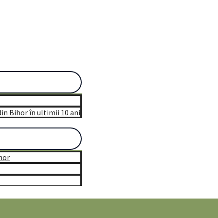
n Bihor în ultimii 10 ani
hor