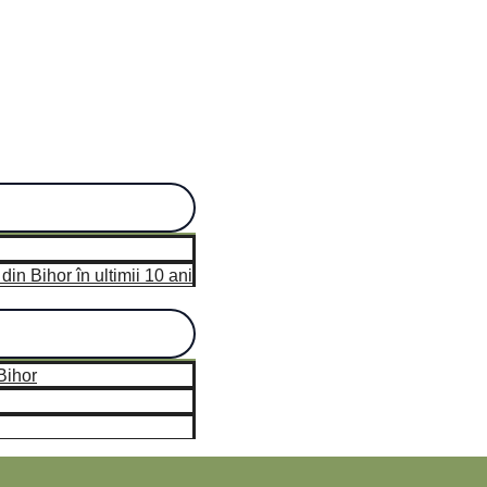
n Bihor în ultimii 10 ani
hor