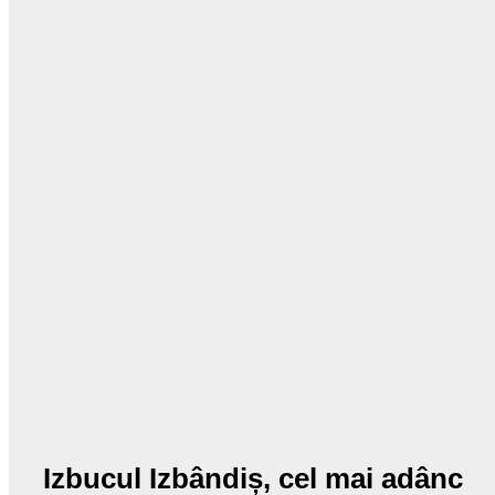
Izbucul Izbândiș, cel mai adânc izbuc