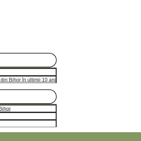
in Bihor în ultimii 10 ani
Bihor