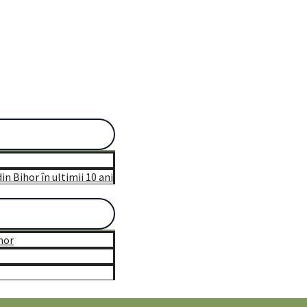
n Bihor în ultimii 10 ani
hor