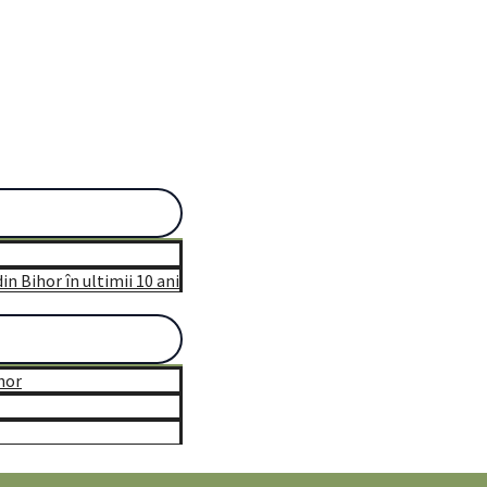
n Bihor în ultimii 10 ani
hor